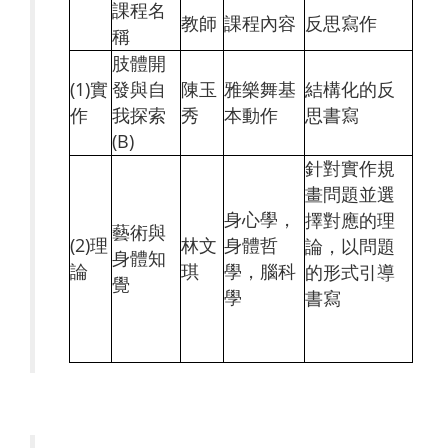
課程名
教師
課程內容
反思寫作
稱
肢體開
(1)實
發與自
陳玉
雅樂舞基
結構化的反
作
我探索
秀
本動作
思書寫
(B)
針對實作規
畫問題並選
身心學，
擇對應的理
藝術與
(2)理
林文
身體哲
論，以問題
身體知
論
琪
學，腦科
的形式引導
覺
學
書寫