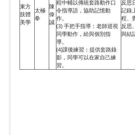
程中輔以傳統套路動作口
反思
東方
陳
太極
令指導語，協助記憶動
記錄
肢體
偉
拳
作。
程、
美學
誠
(3) 手把手指導：老師巡視
反思
同學動作，給與個別指
與結
導。
(4)課後練習：提供套路錄
影，同學可以在家自己練
習。