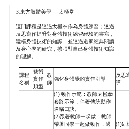
3.東方肢體美學──太極拳
這門課程是透過太極拳作為身體練習；透過
反思寫作提升對身體技術練習經驗的書寫，
建構身體技術的知識；並透過道家經典閱讀
及身心學的研究，擴張對自己身體技術知識
的理解。
藝術
課程
教
反思
實作
強化身體覺的實作引導
名稱
師
導
類型
(1) 動作示範：教師太極拳
套路示範，伴著傳統動作
名稱口訣。
(2)跟著教師一起做：教師
帶著同學一起做動作，過
(1)