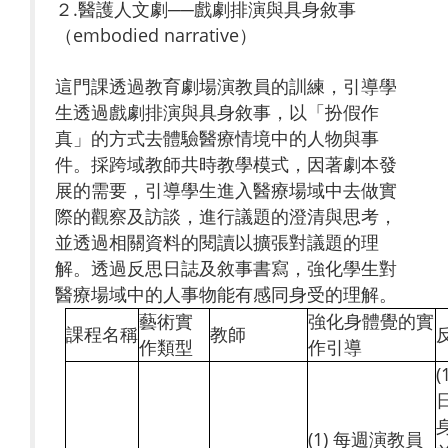
２.醫護人文劇──戲劇排演與具身敘事
（embodied narrative）
這門課透過教育劇場演教員的訓練，引導學
生透過戲劇排演與具身敘事，以「扮假作
真」的方式去體驗醫療情境中的人物與事
件。採跨域教師共時教學模式，因著劇本發
展的需要，引導學生進入醫療場域中去做實
際的觀察及訪談，進行議題的澄清與思考，
並透過相關資料的閱讀以擴張對議題的理
解。透過反思日誌及敘事書寫，強化學生對
醫療場域中的人事物能有感同身受的理解。
藝術實
強化身體覺的實
課程名稱
教師
作類型
作引導
(1) 每週演教員