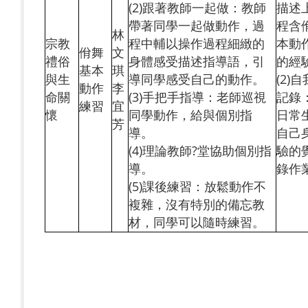
(2)跟著教師一起做：教師
描述
帶著同學一起做動作，過
程含
林
宗教
程中輔以操作過程細緻的
本動
佾舞
文
禮俗
身體感受描述指導語，引
的經
基本
琪
與生
導同學感受自己的動作。
(2)
動作
李
命關
(3)手把手指導：老師巡視
記錄
練習
宜
懷
同學動作，給與個別指
日常
芳
導。
自己
(4)理論教師?堂協助個別指
驗的
導。
錄作
(5)課後練習：放鬆動作不
複雜，沒有特別的備忘教
材，同學可以隨時練習。