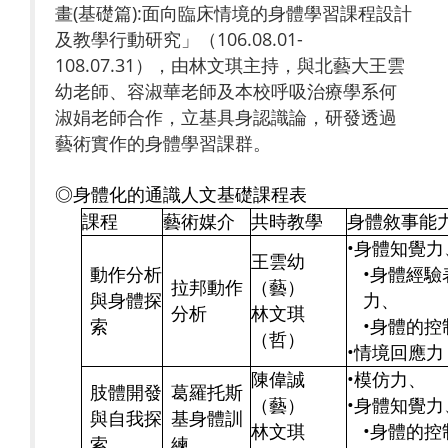
畫(基礎篇):面向臨床情境的身體學習課程設計
及教學行動研究」（106.08.01-
108.07.31），由林文琪主持，與北藝大王雲
幼老師、容淑華老師及本校呼吸治療學系何
淑娟老師合作，立基具身認識論，研發透過
藝術實作的身體學習課群。
◎身體化的通識人文基礎課程表
課程
藝術媒介
共時教學
身體敘事能
•身體知覺力
王雲幼
動作分析
•身體經驗
拉邦動作
（藝）
與身體探
力、
分析
林文琪
索
•身體的控
（哲）
•情境回應力
陳偉誠
•模仿力、
肢體開發
葛羅托斯
（藝）
•身體知覺力
與自我探
基身體訓
林文琪
•身體的控
索
練