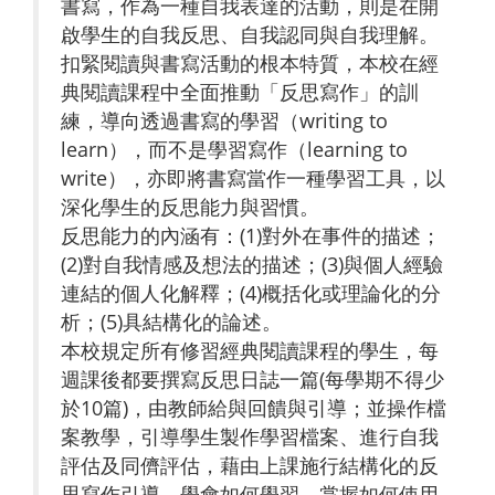
書寫，作為一種自我表達的活動，則是在開
啟學生的自我反思、自我認同與自我理解。
扣緊閱讀與書寫活動的根本特質，本校在經
典閱讀課程中全面推動「反思寫作」的訓
練，導向透過書寫的學習（writing to
learn），而不是學習寫作（learning to
write），亦即將書寫當作一種學習工具，以
深化學生的反思能力與習慣。
反思能力的內涵有：(1)對外在事件的描述；
(2)對自我情感及想法的描述；(3)與個人經驗
連結的個人化解釋；(4)概括化或理論化的分
析；(5)具結構化的論述。
本校規定所有修習經典閱讀課程的學生，每
週課後都要撰寫反思日誌一篇(每學期不得少
於10篇)，由教師給與回饋與引導；並操作檔
案教學，引導學生製作學習檔案、進行自我
評估及同儕評估，藉由上課施行結構化的反
思寫作引導，學會如何學習，掌握如何使用