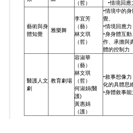
（哲）
•情境回應
•情境中的身
李宜芳
覺、
藝術與身
（藝）
•情境回應力
雅樂舞
體知覺
林文琪
•身身體互動
（哲）
作、承擔與
體的控制力
容淑華
（藝）
林文琪
•敘事想像力
醫護人文
教育劇場
（哲）
化的具體思
劇
何淑娟(醫
•身體敘事能
護)
黃惠娟
（護）