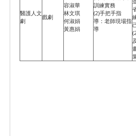
容淑華
訓練實務
醫護人文
林文琪
(2)手把手指
戲劇
劇
何淑娟
導：老師現場指
黃惠娟
導