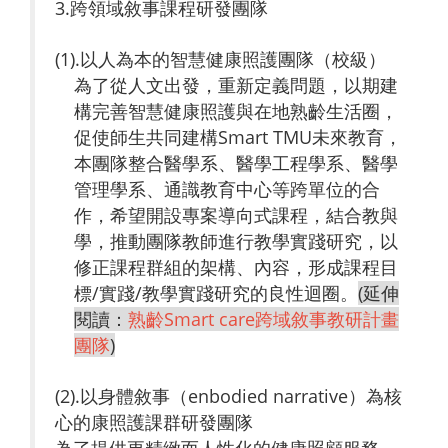
3.跨領域敘事課程研發團隊
(1).以人為本的智慧健康照護團隊（校級）
為了從人文出發，重新定義問題，以期建
構完善智慧健康照護與在地熟齡生活圈，
促使師生共同建構Smart TMU未來教育，
本團隊整合醫學系、醫學工程學系、醫學
管理學系、通識教育中心等跨單位的合
作，希望開設專案導向式課程，結合教與
學，推動團隊教師進行教學實踐研究，以
修正課程群組的架構、內容，形成課程目
標/實踐/教學實踐研究的良性迴圈。
(延伸
閱讀：
熟齡Smart care跨域敘事教研計畫
團隊
)
(2).以身體敘事（enbodied narrative）為核
心的康照護課群研發團隊
為了提供更精緻而人性化的健康照顧服務，