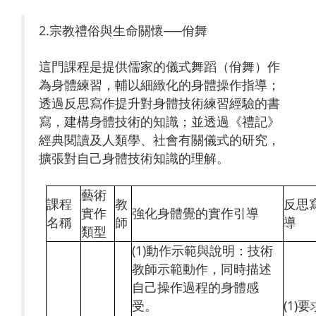
2.宗教禮俗與生命關懷──佾舞
這門課程是提供儒家的儀式舞蹈（佾舞）作
為身體練習，輔以細緻化的身體操作指導；
透過反思寫作提升對身體技術練習經驗的書
寫，建構身體技術的知識；並透過《禮記》
經典閱讀及人類學、社會有關儀式的研究，
擴張對自己身體技術知識的理解。
藝術
課程
教
反思
實作
強化身體覺的實作引導
名稱
師
導
類型
(1)動作示範與說明：技術
教師示範動作，同時描述
自己操作過程的身體感
受。
(1)