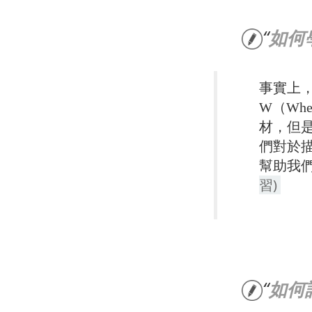
如何
事實上
W（Whe
材，但
們對於
幫助我
習)
如何