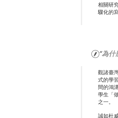
相關研
驟化的
為什
觀諸臺
式的學
間的鴻
學生「
之一。
誠如杜威