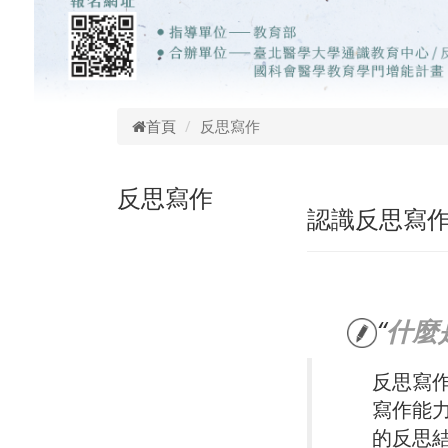
首頁
反思寫作
反思寫作
認識反思寫
什麼
反思寫
寫作能
的反思