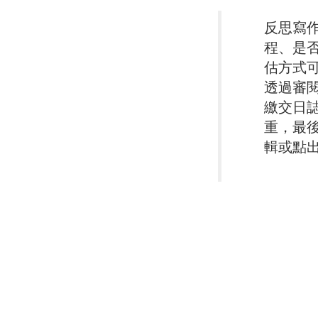
反思寫
程、是
估方式
透過審
繳交日誌
重，最
輯或點